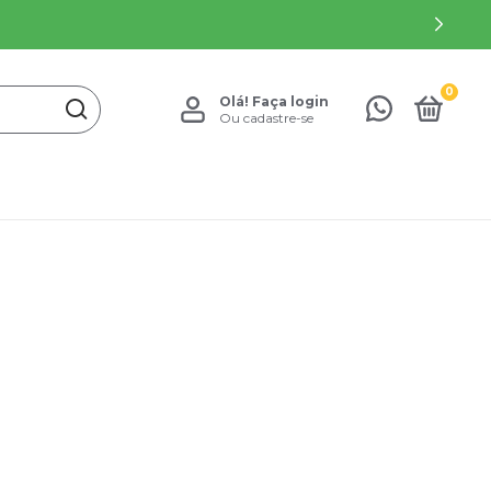
0
Olá!
Faça login
Ou cadastre-se