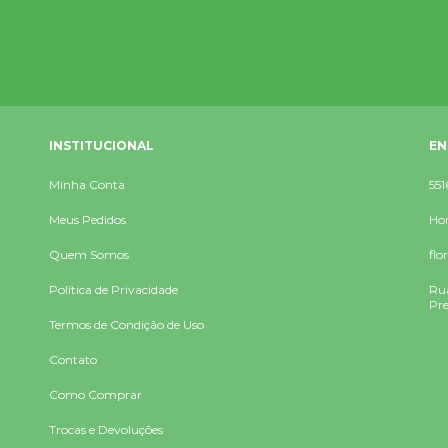
INSTITUCIONAL
EN
Minha Conta
551
Meus Pedidos
Hor
Quem Somos
flo
Política de Privacidade
Rua
Pre
Termos de Condição de Uso
Contato
Como Comprar
Trocas e Devoluções