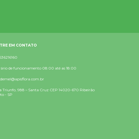
TRE EM CONTATO
636216160
ário de funcionamento 08:00 até as 18:00
rdemel@apisflora.com.br
 Triunfo, 988 – Santa Cruz CEP 14020-670 Ribeirão
to - SP