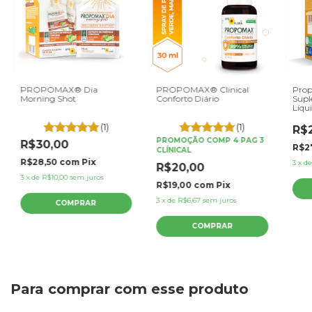
PROPOMAX® Dia
PROPOMAX® Clinical
Prop
Morning Shot
Conforto Diário
Supl
Líqu
(1)
(1)
R$
PROMOÇÃO COMP 4 PAG 3
R$30,00
R$2
CLÍNICAL
R$28,50
com
Pix
3
x
d
R$20,00
3
x
de
R$10,00
sem juros
R$19,00
com
Pix
3
x
de
R$6,67
sem juros
Para comprar com esse produto