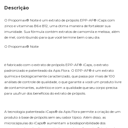
Descrição
O Propomax® Noite é um extrato de própolis EPP-AF® iCaps com
zinco e vitaminas B6 e B12, uma ótima maneira de fortalecer sua
imunidade. Sua fórmula contém extratos de camomila e melissa, além
de mel, contribuindo para que você termine bem o seu dia.
O Propomax® Noite
é fabricado com o extrato de própolis EPP-AF® iCaps, o extrato
padronizado e patenteado da Apis Flora. O EPP-AF® é um extrato
química e biologicamente caracterizado, que passa por mais de 100
análises de controle de qualidade, o que garante a você um produto livre
de contaminantes, autêntico e com a qualidade que seu corpo precisa
para usufruir dos benefícios do extrato de própolis.
A tecnologia patenteada iCaps® da Apis Flora permite a criação de um
produto à base de própolis sem seu sabor típico. Além disso, as
microcápsulas do iCaps® aumentam a biodisponibilidade dos