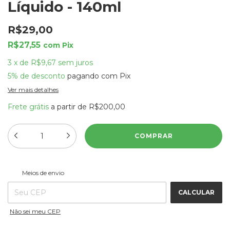
Líquido - 140ml
R$29,00
R$27,55
com
Pix
3
x
de
R$9,67
sem juros
5% de desconto
pagando com Pix
Ver mais detalhes
Frete grátis
a partir de
R$200,00
ALTERAR CEP
Entregas para o CEP:
Meios de envio
CALCULAR
Não sei meu CEP