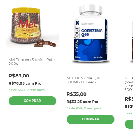
Mel Puro em Sachês - Pote
900g
R$83,00
NF COENZIMA Q10
NF 
500MG 60CAPS
(MA
R$78,85
com
Pix
DIM
500
3
x
de
R$27,67
sem juros
R$35,00
R$
R$33,25
com
Pix
R$2
3
x
de
R$11,67
sem juros
3
x
d