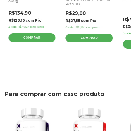
AÇAFRÃO DA TERRA EM
70 
300g
PÓ 70G
R$134,90
R$29,00
R$
R$128,16
com
Pix
R$27,55
com
Pix
R$3
3
x
de
R$44,97
sem juros
3
x
de
R$9,67
sem juros
3
x
d
Para comprar com esse produto