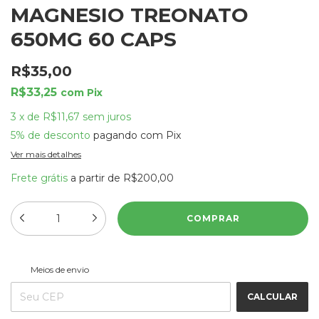
MAGNESIO TREONATO
650MG 60 CAPS
R$35,00
R$33,25
com
Pix
3
x
de
R$11,67
sem juros
5% de desconto
pagando com Pix
Ver mais detalhes
Frete grátis
a partir de
R$200,00
ALTERAR CEP
Entregas para o CEP:
Meios de envio
CALCULAR