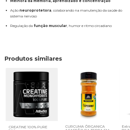
Melhora da memória, aprendizado e concentração
Ação
neuroprotetora
, colaborando na manutenção da saúde do
sistema nervoso
Regulação da
função muscular
, humor e ritmo circadiano
Produtos similares
CURCUMA ÔRGANICA
Extr
CREATINE 100% PURE