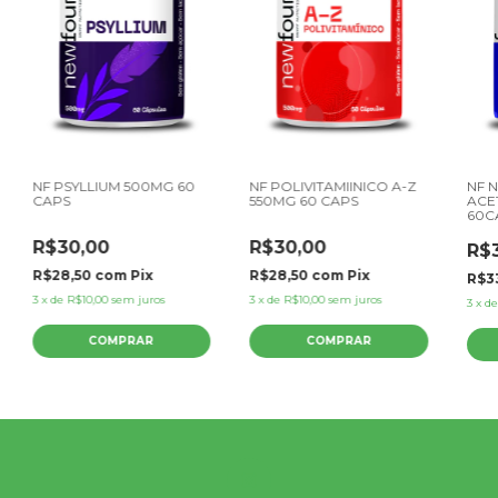
NF PSYLLIUM 500MG 60
NF POLIVITAMIINICO A-Z
NF N
CAPS
550MG 60 CAPS
ACE
60C
R$30,00
R$30,00
R$
R$28,50
com
Pix
R$28,50
com
Pix
R$3
3
x
de
R$10,00
sem juros
3
x
de
R$10,00
sem juros
3
x
d