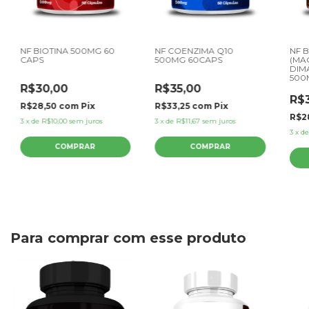
NF BIOTINA 500MG 60
NF COENZIMA Q10
NF 
CAPS
500MG 60CAPS
(MA
DIM
500
R$30,00
R$35,00
R$
R$28,50
com
Pix
R$33,25
com
Pix
R$2
3
x
de
R$10,00
sem juros
3
x
de
R$11,67
sem juros
3
x
d
Para comprar com esse produto