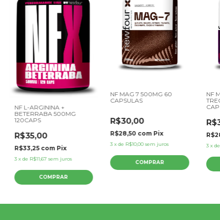
NF MAG 7 500MG 60
NF 
CAPSULAS
TRE
CAP
NF L-ARGININA +
BETERRABA 500MG
R$30,00
120CAPS
R$
R$28,50
com
Pix
R$2
R$35,00
3
x
de
R$10,00
sem juros
3
x
d
R$33,25
com
Pix
3
x
de
R$11,67
sem juros