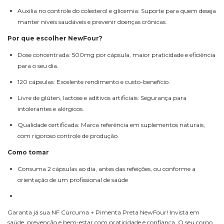
Auxilia no controle do colesterol e glicemia: Suporte para quem deseja
manter níveis saudáveis e prevenir doenças crônicas.
Por que escolher NewFour?
Dose concentrada: 500mg por cápsula, maior praticidade e eficiência
para o seu dia.
120 cápsulas: Excelente rendimento e custo-benefício.
Livre de glúten, lactose e aditivos artificiais: Segurança para
intolerantes e alérgicos.
Qualidade certificada: Marca referência em suplementos naturais,
com rigoroso controle de produção.
Como tomar
Consuma 2 cápsulas ao dia, antes das refeições, ou conforme a
orientação de um profissional de saúde
Garanta já sua NF Cúrcuma + Pimenta Preta NewFour! Invista em
saúde, prevenção e bem-estar com praticidade e confiança. O seu corpo