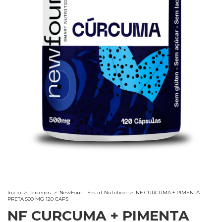
Início
>
Terceiros
>
NewFour - Smart Nutrition
>
NF CURCUMA + PIMENTA
PRETA 500 MG 120 CAPS
NF CURCUMA + PIMENTA