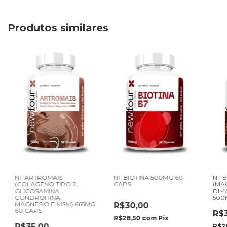
Produtos similares
NF ARTROMAIS
NF BIOTINA 500MG 60
NF 
(COLAGENO TIPO 2,
CAPS
(MA
GLICOSAMINA,
DIM
CONDROITINA,
500
MAGNESIO E MSM) 665MG
R$30,00
60 CAPS
R$
R$28,50
com
Pix
R$35,00
R$2