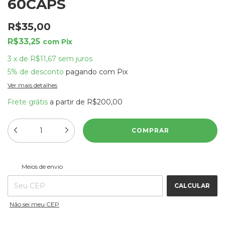
60CAPS
R$35,00
R$33,25
com
Pix
3
x
de
R$11,67
sem juros
5% de desconto
pagando com Pix
Ver mais detalhes
Frete grátis
a partir de
R$200,00
ALTERAR CEP
Entregas para o CEP:
Meios de envio
CALCULAR
Não sei meu CEP