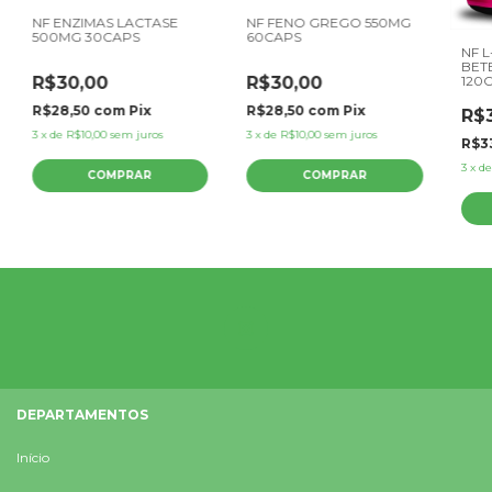
NF ENZIMAS LACTASE
NF FENO GREGO 550MG
500MG 30CAPS
60CAPS
NF L
BET
R$30,00
R$30,00
120
R$28,50
com
Pix
R$28,50
com
Pix
R$
3
x
de
R$10,00
sem juros
3
x
de
R$10,00
sem juros
R$3
3
x
d
DEPARTAMENTOS
Início