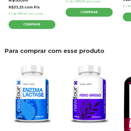
3
x
de
R$10,00
sem juros
3
x
d
R$33,25
com
Pix
3
x
de
R$11,67
sem juros
Para comprar com esse produto