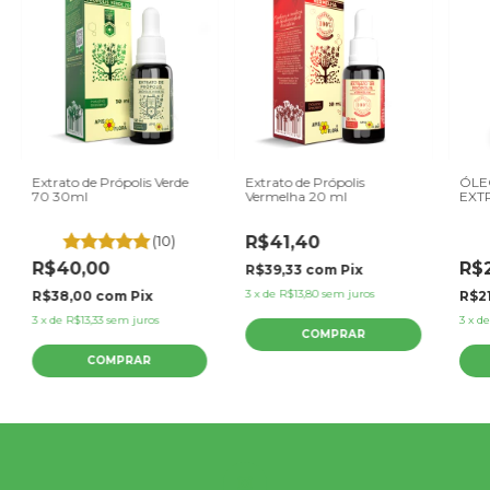
Extrato de Própolis Verde
Extrato de Própolis
ÓLE
70 30ml
Vermelha 20 ml
EXT
(10)
R$41,40
R$40,00
R$
R$39,33
com
Pix
3
x
de
R$13,80
sem juros
R$38,00
com
Pix
R$2
3
x
de
R$13,33
sem juros
3
x
d