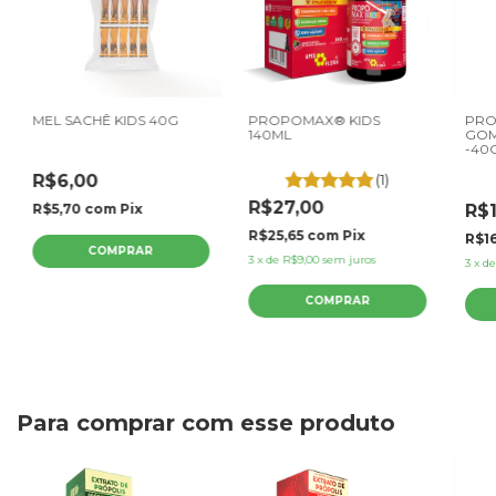
MEL SACHÊ KIDS 40G
PROPOMAX® KIDS
PRO
140ML
GOM
-40
R$6,00
(1)
R$27,00
R$5,70
com
Pix
R$1
R$25,65
com
Pix
R$16
3
x
de
R$9,00
sem juros
3
x
d
Para comprar com esse produto