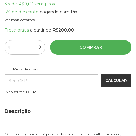
3
x
de
R$9,67
sem juros
5% de desconto
pagando com Pix
Ver mais detalhes
Frete grátis
a partir de
R$200,00
ALTERAR CEP
Entregas para o CEP:
Meios de envio
CALCULAR
Não sei meu CEP
Descrição
O mel com geleia real é produzido com mel da mais alta qualidade,