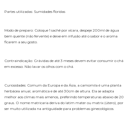
Partes utilizadas: Sumidades floridas
Modo de preparo: Coloque 1 sachê por xícara, despeje 200ml de água
bem quente (não fervente) e deixe em infusão até o sabor e o aroma
ficarem a seu gosto.
Contraindicação: Grávidas de até 3 meses devem evitar consumir o chá
em excesso. Não lavar os olhos com o chá.
Curiosidades: Comum da Europa e da Ásia, a camomila é uma planta
herbácea anual, aromática e de até 30cm de altura. Ela se adapta
melhor aos climas mais amenos, preferindo temperaturas abaixo de 20
graus. O nome matricaria deriva do latim mater ou matrix (útero), por
ser muito utilizada na antiguidade para problemas ginecológicos.