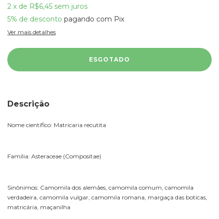
2
x
de
R$6,45
sem juros
5% de desconto
pagando com Pix
Ver mais detalhes
Descrição
Nome científico: Matricaria recutita
Família: Asteraceae (Compositae)
Sinônimos: Camomila dos alemães, camomila comum, camomila
verdadeira, camomila vulgar, camomila romana, margaça das boticas,
matricária, maçanilha