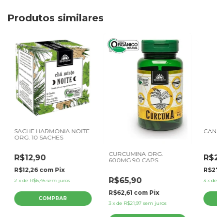
Produtos similares
SACHE HARMONIA NOITE
CAN
ORG. 10 SACHES
CURCUMINA ORG.
R$12,90
R$
600MG 90 CAPS
R$12,26
com
Pix
R$2
R$65,90
2
x
de
R$6,45
sem juros
3
x
d
R$62,61
com
Pix
3
x
de
R$21,97
sem juros