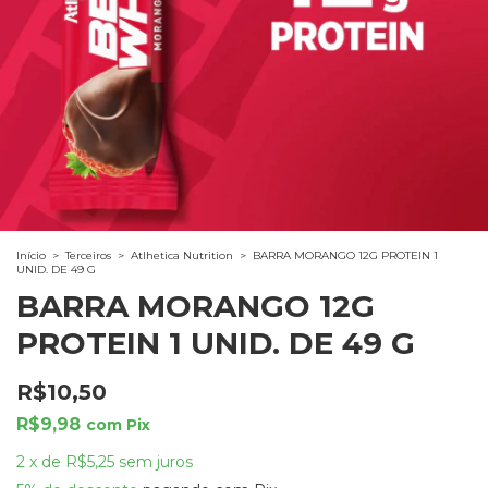
Início
>
Terceiros
>
Atlhetica Nutrition
>
BARRA MORANGO 12G PROTEIN 1
UNID. DE 49 G
BARRA MORANGO 12G
PROTEIN 1 UNID. DE 49 G
R$10,50
R$9,98
com
Pix
2
x
de
R$5,25
sem juros