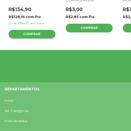
COM ACEROLA
MOR
R$134,90
R$3,00
R$
R$128,16
com
Pix
R$2,85
com
Pix
R$2
3
x
de
R$44,97
sem juros
DEPARTAMENTOS
Início
Ver Categorias
Mais Vendidos