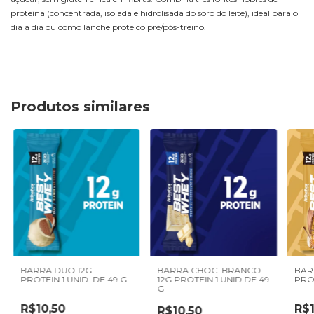
proteína (concentrada, isolada e hidrolisada do soro do leite), ideal para o
dia a dia ou como lanche proteico pré/pós-treino.
Produtos similares
BARRA DUO 12G
BARRA CHOC. BRANCO
BAR
PROTEIN 1 UNID. DE 49 G
12G PROTEIN 1 UNID DE 49
PROT
G
R$10,50
R$1
R$10,50