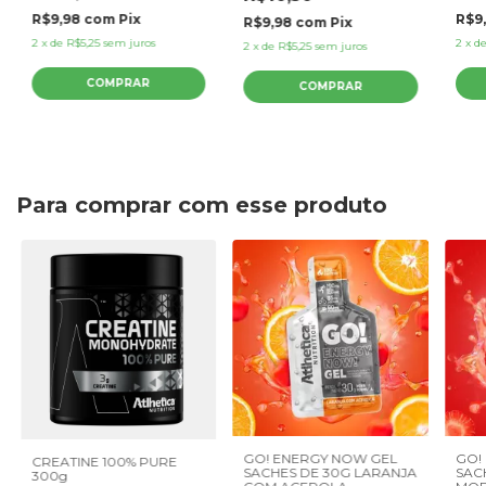
R$9,98
com
Pix
R$9
R$9,98
com
Pix
2
x
de
R$5,25
sem juros
2
x
d
2
x
de
R$5,25
sem juros
Para comprar com esse produto
GO! ENERGY NOW GEL
GO!
CREATINE 100% PURE
SACHES DE 30G LARANJA
SAC
300g