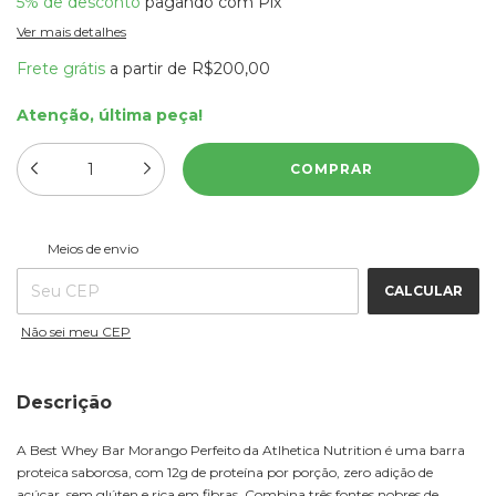
5% de desconto
pagando com Pix
Ver mais detalhes
Frete grátis
a partir de
R$200,00
Atenção, última peça!
ALTERAR CEP
Entregas para o CEP:
Meios de envio
CALCULAR
Não sei meu CEP
Descrição
A Best Whey Bar Morango Perfeito da Atlhetica Nutrition é uma barra
proteica saborosa, com 12g de proteína por porção, zero adição de
açúcar, sem glúten e rica em fibras. Combina três fontes nobres de