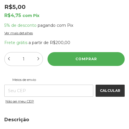
R$5,00
R$4,75
com
Pix
5% de desconto
pagando com Pix
Ver mais detalhes
Frete grátis
a partir de
R$200,00
ALTERAR CEP
Entregas para o CEP:
Meios de envio
CALCULAR
Não sei meu CEP
Descrição