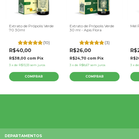
Extrato de Própolis Verde
Extrato de Própolis Verde
Mel 
70 30ml
30 ml - Apis Flora
(10)
(3)
R$40,00
R$26,00
R$
R$38,00
com
Pix
R$24,70
com
Pix
R$2
3
x
de
R$13,33
sem juros
3
x
de
R$8,67
sem juros
3
x
d
DEPARTAMENTOS