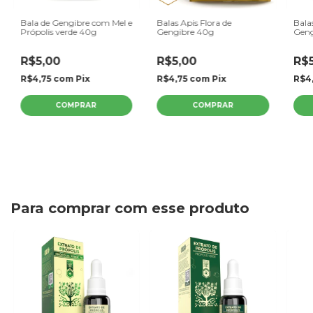
Bala de Gengibre com Mel e
Balas Apis Flora de
Bala
Própolis verde 40g
Gengibre 40g
Geng
R$5,00
R$5,00
R$
R$4,75
com
Pix
R$4,75
com
Pix
R$4
Para comprar com esse produto