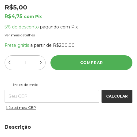
R$5,00
R$4,75
com
Pix
5% de desconto
pagando com Pix
Ver mais detalhes
Frete grátis
a partir de
R$200,00
ALTERAR CEP
Entregas para o CEP:
Meios de envio
CALCULAR
Não sei meu CEP
Descrição