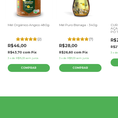
Mel Orgânico Angico 480g
Mel Puro Bisnaga - 340g
CUR
AÇA
PÓ 
(2)
(7)
R$
R$46,00
R$28,00
R$2
R$43,70
com
Pix
R$26,60
com
Pix
3
x
d
3
x
de
R$15,33
sem juros
3
x
de
R$9,33
sem juros