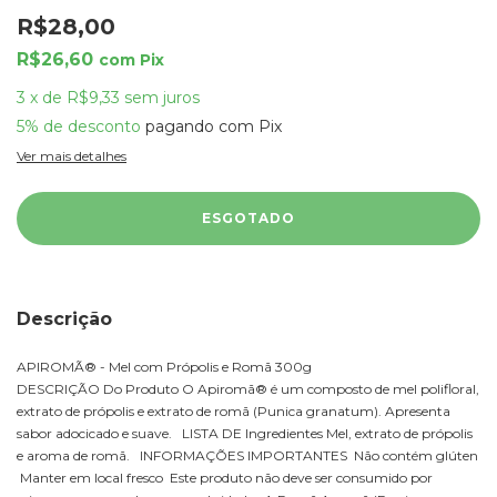
R$28,00
R$26,60
com
Pix
3
x
de
R$9,33
sem juros
5% de desconto
pagando com Pix
Ver mais detalhes
Descrição
APIROMÃ® - Mel com Própolis e Romã 300g
DESCRIÇÃO Do Produto O Apiromã® é um composto de mel polifloral,
extrato de própolis e extrato de romã (Punica granatum). Apresenta
sabor adocicado e suave. LISTA DE Ingredientes Mel, extrato de própolis
e aroma de romã. INFORMAÇÕES IMPORTANTES Não contém glúten
Manter em local fresco Este produto não deve ser consumido por