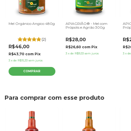
Mel Orgânico Angico 480g
APIAGRIÃO® - Mel com
API
Própolis e Agrião 300g
Próp
(2)
R$28,00
R$
R$46,00
R$26,60
com
Pix
R$2
3
x
de
R$9,33
sem juros
3
x
d
R$43,70
com
Pix
3
x
de
R$15,33
sem juros
Para comprar com esse produto