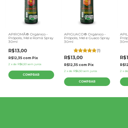
APIROMÃ® Orgânico -
APIGUACO® Orgânico -
APIL
Própolis, Mel e Romã Spray
Própolis, Mel e Guaco Spray
Próp
30ml
30ml
30m
R$13,00
(1)
R$13,00
R$1
R$12,35
com
Pix
2
x
de
R$6,50
sem juros
R$12,35
com
Pix
R$1
2
x
de
R$6,50
sem juros
2
x
d