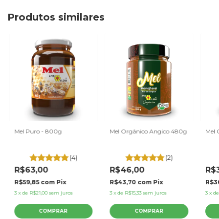
Produtos similares
Mel Puro - 800g
Mel Orgânico Angico 480g
Mel 
(4)
(2)
R$63,00
R$46,00
R$
R$59,85
com
Pix
R$43,70
com
Pix
R$3
3
x
de
R$21,00
sem juros
3
x
de
R$15,33
sem juros
3
x
d