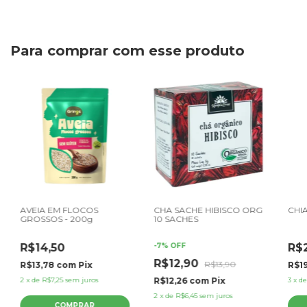
Para comprar com esse produto
AVEIA EM FLOCOS
CHA SACHE HIBISCO ORG
CHI
GROSSOS - 200g
10 SACHES
R$14,50
-
7
%
OFF
R$
R$12,90
R$13,90
R$13,78
com
Pix
R$1
2
x
de
R$7,25
sem juros
R$12,26
com
Pix
3
x
d
2
x
de
R$6,45
sem juros